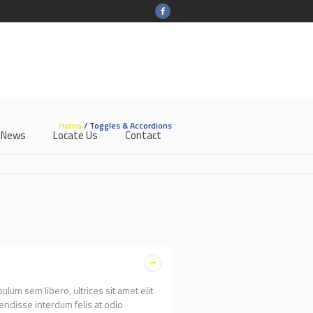
Home
/
Toggles & Accordions
-News
Locate Us
Contact
lum sem libero, ultrices sit amet elit
endisse interdum felis at odio