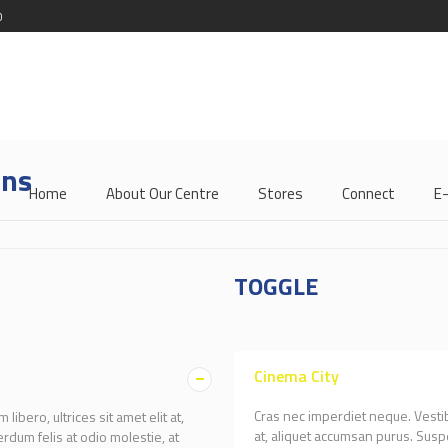
0
ons
Home
About Our Centre
Stores
Connect
E
TOGGLE
Cinema City
Cras nec imperdiet neque. Vestibu
ibero, ultrices sit amet elit at,
at, aliquet accumsan purus. Susp
dum felis at odio molestie, at