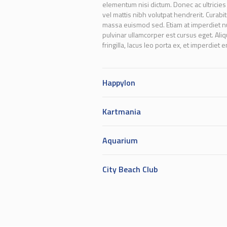
elementum nisi dictum. Donec ac ultricie
vel mattis nibh volutpat hendrerit. Curabitur
massa euismod sed. Etiam at imperdiet nul
pulvinar ullamcorper est cursus eget. Aliqu
fringilla, lacus leo porta ex, et imperdiet e
Happylon
Kartmania
Aquarium
City Beach Club