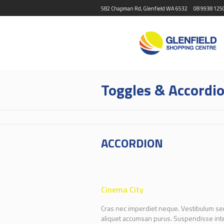
582 Chapman Rd, Glenfield WA 6532
08 9938 125
Toggles & Accordi
ACCORDION
Cinema City
Cras nec imperdiet neque. Vestibulum sem l
aliquet accumsan purus. Suspendisse inter