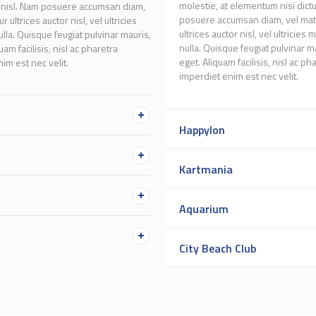
molestie, at elementum nisi dictu
s nisl. Nam posuere accumsan diam,
posuere accumsan diam, vel matti
 ultrices auctor nisl, vel ultricies
ultrices auctor nisl, vel ultricie
la. Quisque feugiat pulvinar mauris,
nulla. Quisque feugiat pulvinar m
am facilisis, nisl ac pharetra
eget. Aliquam facilisis, nisl ac pha
nim est nec velit.
imperdiet enim est nec velit.
Happylon
Kartmania
Aquarium
City Beach Club