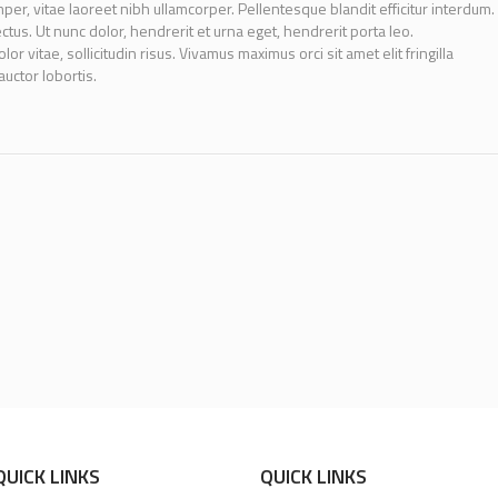
per, vitae laoreet nibh ullamcorper. Pellentesque blandit efficitur interdum.
ectus. Ut nunc dolor, hendrerit et urna eget, hendrerit porta leo.
 vitae, sollicitudin risus. Vivamus maximus orci sit amet elit fringilla
auctor lobortis.
QUICK LINKS
QUICK LINKS