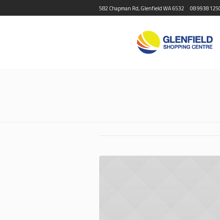
582 Chapman Rd, Glenfield WA 6532
08 9938 125